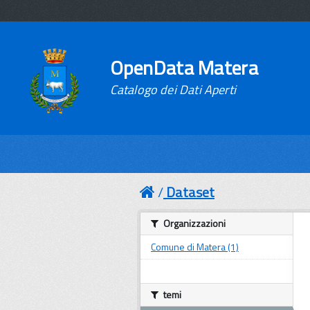
OpenData Matera
Catalogo dei Dati Aperti
Dataset
Organizzazioni
Comune di Matera (1)
temi