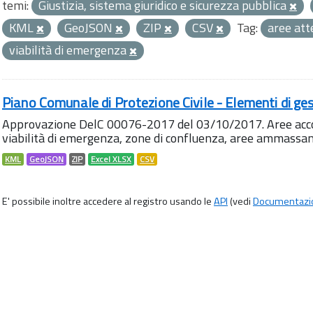
temi:
Giustizia, sistema giuridico e sicurezza pubblica
KML
GeoJSON
ZIP
CSV
Tag:
aree at
viabilità di emergenza
Piano Comunale di Protezione Civile - Elementi di ges
Approvazione DelC 00076-2017 del 03/10/2017. Aree accog
viabilità di emergenza, zone di confluenza, aree ammass
KML
GeoJSON
ZIP
Excel XLSX
CSV
E' possibile inoltre accedere al registro usando le
API
(vedi
Documentazi