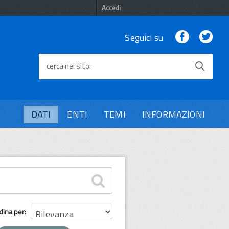
Accedi
Facebook
Twi
Seguici su
cerca nel sito
DATI
ENTI
TEMI
INFORMAZIONI
dina per