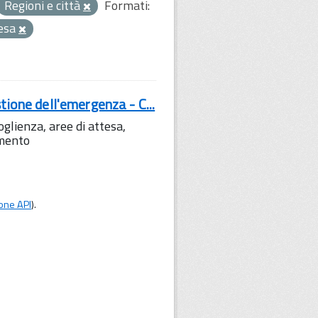
Regioni e città
Formati:
tesa
tione dell'emergenza - C...
lienza, aree di attesa,
amento
one API
).