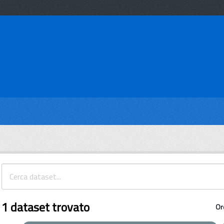
1 dataset trovato
Or