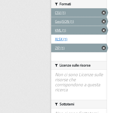
Formati
CSV (1)
GeoJSON (1)
KML (1)
XLSX (1)
ZIP (1)
Licenze sulle risorse
Non ci sono Licenze sulle
risorse che
corrispondono a questa
ricerca
Sottotemi