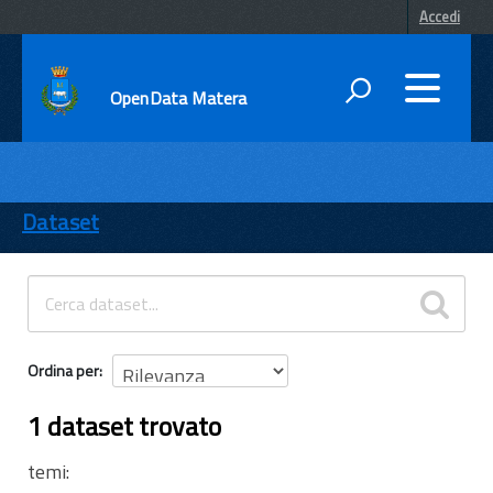
Accedi
OpenData Matera
DATI
ENTI
Dataset
TEMI
INFORMAZIONI
Ordina per
1 dataset trovato
temi: