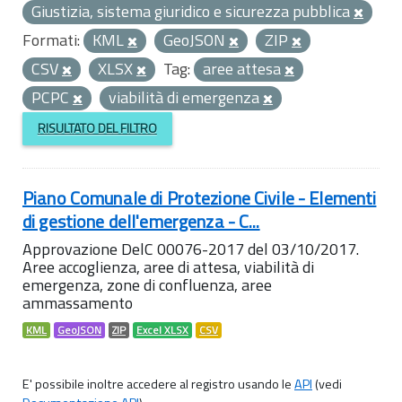
Giustizia, sistema giuridico e sicurezza pubblica
Formati:
KML
GeoJSON
ZIP
CSV
XLSX
Tag:
aree attesa
PCPC
viabilità di emergenza
RISULTATO DEL FILTRO
Piano Comunale di Protezione Civile - Elementi
di gestione dell'emergenza - C...
Approvazione DelC 00076-2017 del 03/10/2017.
Aree accoglienza, aree di attesa, viabilità di
emergenza, zone di confluenza, aree
ammassamento
KML
GeoJSON
ZIP
Excel XLSX
CSV
E' possibile inoltre accedere al registro usando le
API
(vedi