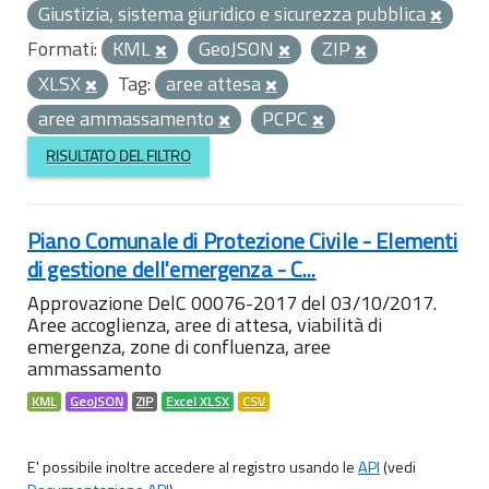
Giustizia, sistema giuridico e sicurezza pubblica
Formati:
KML
GeoJSON
ZIP
XLSX
Tag:
aree attesa
aree ammassamento
PCPC
RISULTATO DEL FILTRO
Piano Comunale di Protezione Civile - Elementi
di gestione dell'emergenza - C...
Approvazione DelC 00076-2017 del 03/10/2017.
Aree accoglienza, aree di attesa, viabilità di
emergenza, zone di confluenza, aree
ammassamento
KML
GeoJSON
ZIP
Excel XLSX
CSV
E' possibile inoltre accedere al registro usando le
API
(vedi