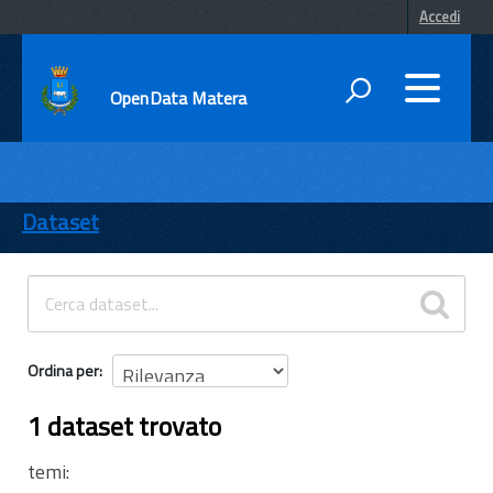
Accedi
OpenData Matera
DATI
ENTI
Dataset
TEMI
INFORMAZIONI
Ordina per
1 dataset trovato
temi: