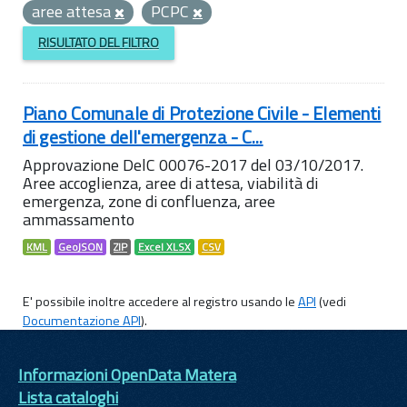
aree attesa
PCPC
RISULTATO DEL FILTRO
Piano Comunale di Protezione Civile - Elementi
di gestione dell'emergenza - C...
Approvazione DelC 00076-2017 del 03/10/2017.
Aree accoglienza, aree di attesa, viabilità di
emergenza, zone di confluenza, aree
ammassamento
KML
GeoJSON
ZIP
Excel XLSX
CSV
E' possibile inoltre accedere al registro usando le
API
(vedi
Documentazione API
).
Informazioni OpenData Matera
Lista cataloghi