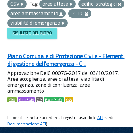
CSV
Tag:
aree attesa
edifici strategici
aree ammassamento
PCPC
viabilità di emergenza
RISULTATO DEL FILTRO
Piano Comunale di Protezione Civile - Elementi
di gestione dell'emergenza - C...
Approvazione DelC 00076-2017 del 03/10/2017.
Aree accoglienza, aree di attesa, viabilità di
emergenza, zone di confluenza, aree
ammassamento
KML
GeoJSON
ZIP
Excel XLSX
CSV
E' possibile inoltre accedere al registro usando le
API
(vedi
Documentazione API
).