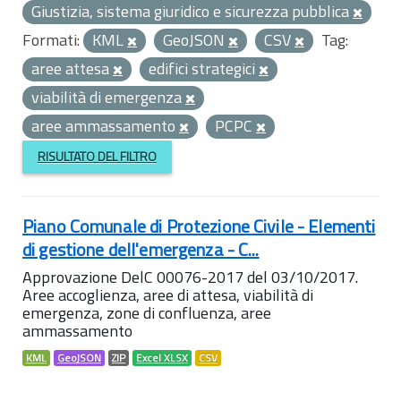
Giustizia, sistema giuridico e sicurezza pubblica
Formati:
KML
GeoJSON
CSV
Tag:
aree attesa
edifici strategici
viabilità di emergenza
aree ammassamento
PCPC
RISULTATO DEL FILTRO
Piano Comunale di Protezione Civile - Elementi
di gestione dell'emergenza - C...
Approvazione DelC 00076-2017 del 03/10/2017.
Aree accoglienza, aree di attesa, viabilità di
emergenza, zone di confluenza, aree
ammassamento
KML
GeoJSON
ZIP
Excel XLSX
CSV