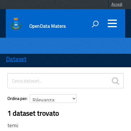
Accedi
OpenData Matera
DATI
ENTI
Dataset
TEMI
INFORMAZIONI
Ordina per
1 dataset trovato
temi: