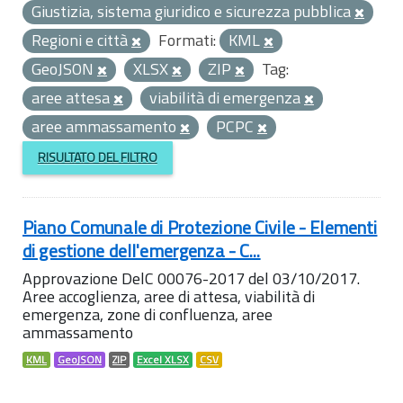
Giustizia, sistema giuridico e sicurezza pubblica
Regioni e città
Formati:
KML
GeoJSON
XLSX
ZIP
Tag:
aree attesa
viabilità di emergenza
aree ammassamento
PCPC
RISULTATO DEL FILTRO
Piano Comunale di Protezione Civile - Elementi
di gestione dell'emergenza - C...
Approvazione DelC 00076-2017 del 03/10/2017.
Aree accoglienza, aree di attesa, viabilità di
emergenza, zone di confluenza, aree
ammassamento
KML
GeoJSON
ZIP
Excel XLSX
CSV