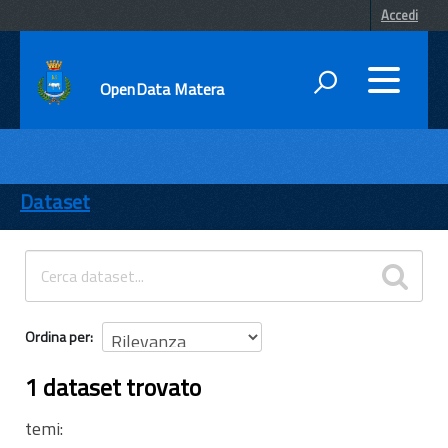
Accedi
OpenData Matera
DATI
ENTI
Dataset
TEMI
INFORMAZIONI
Ordina per
1 dataset trovato
temi: