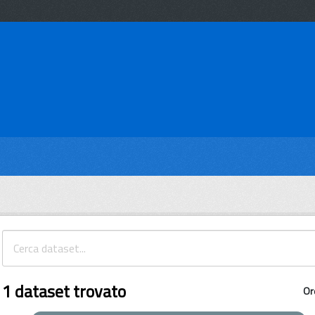
1 dataset trovato
Or