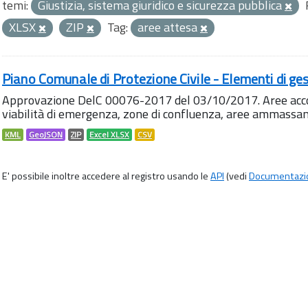
temi:
Giustizia, sistema giuridico e sicurezza pubblica
XLSX
ZIP
Tag:
aree attesa
Piano Comunale di Protezione Civile - Elementi di ges
Approvazione DelC 00076-2017 del 03/10/2017. Aree accog
viabilità di emergenza, zone di confluenza, aree ammass
KML
GeoJSON
ZIP
Excel XLSX
CSV
E' possibile inoltre accedere al registro usando le
API
(vedi
Documentazi