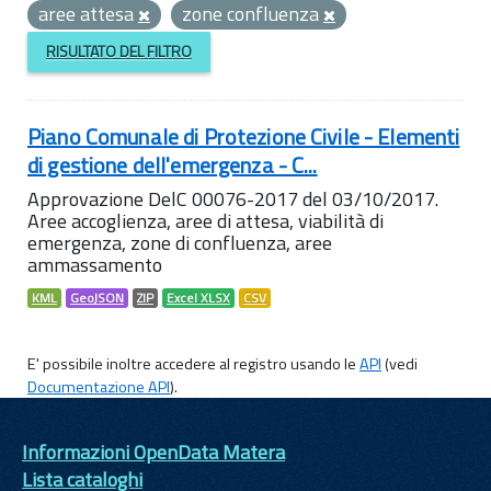
aree attesa
zone confluenza
RISULTATO DEL FILTRO
Piano Comunale di Protezione Civile - Elementi
di gestione dell'emergenza - C...
Approvazione DelC 00076-2017 del 03/10/2017.
Aree accoglienza, aree di attesa, viabilità di
emergenza, zone di confluenza, aree
ammassamento
KML
GeoJSON
ZIP
Excel XLSX
CSV
E' possibile inoltre accedere al registro usando le
API
(vedi
Documentazione API
).
Informazioni OpenData Matera
Lista cataloghi