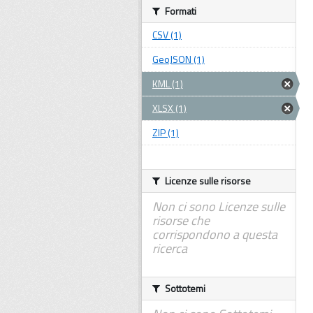
Formati
CSV (1)
GeoJSON (1)
KML (1)
XLSX (1)
ZIP (1)
Licenze sulle risorse
Non ci sono Licenze sulle
risorse che
corrispondono a questa
ricerca
Sottotemi