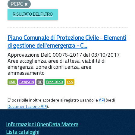
PCPC
RISULTATO DEL FILTRO
Piano Comunale di Protezione Civile - Elementi
di gestione dell'emergenza - C...
Approvazione DelC 00076-2017 del 03/10/2017.
Aree accoglienza, aree di attesa, viabilità di
emergenza, zone di confluenza, aree
ammassamento
KML
GeoJSON
ZIP
Excel XLSX
CSV
E' possibile inoltre accedere al registro usando le
API
(vedi
Documentazione API
).
Informazioni OpenData Matera
Lista cataloghi