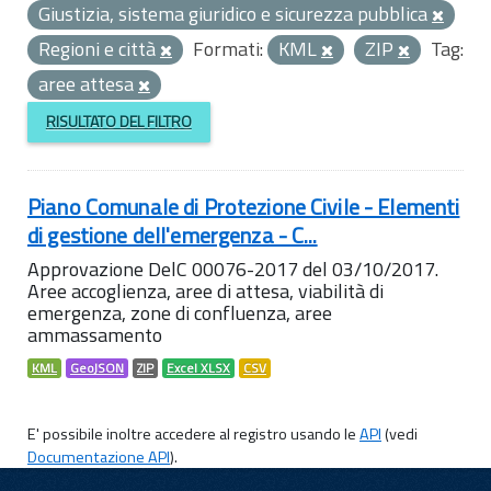
Giustizia, sistema giuridico e sicurezza pubblica
Regioni e città
Formati:
KML
ZIP
Tag:
aree attesa
RISULTATO DEL FILTRO
Piano Comunale di Protezione Civile - Elementi
di gestione dell'emergenza - C...
Approvazione DelC 00076-2017 del 03/10/2017.
Aree accoglienza, aree di attesa, viabilità di
emergenza, zone di confluenza, aree
ammassamento
KML
GeoJSON
ZIP
Excel XLSX
CSV
E' possibile inoltre accedere al registro usando le
API
(vedi
Documentazione API
).