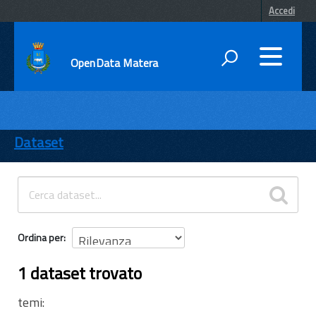
Accedi
OpenData Matera
DATI
ENTI
Dataset
TEMI
INFORMAZIONI
Ordina per
1 dataset trovato
temi: