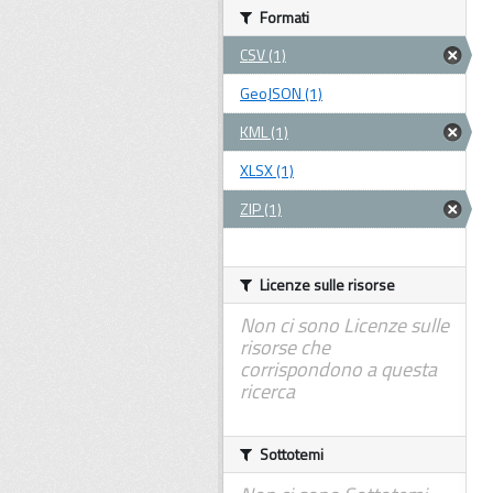
Formati
CSV (1)
GeoJSON (1)
KML (1)
XLSX (1)
ZIP (1)
Licenze sulle risorse
Non ci sono Licenze sulle
risorse che
corrispondono a questa
ricerca
Sottotemi