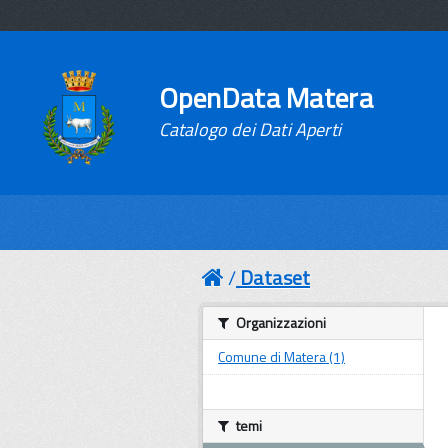
OpenData Matera
Catalogo dei Dati Aperti
Dataset
Organizzazioni
Comune di Matera (1)
temi