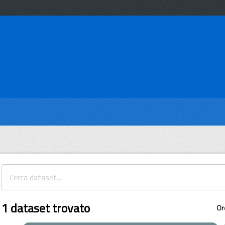
1 dataset trovato
Or