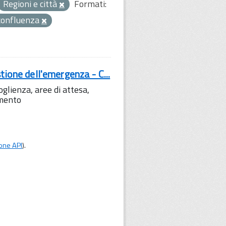
Regioni e città
Formati:
confluenza
tione dell'emergenza - C...
lienza, aree di attesa,
amento
one API
).