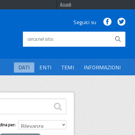
Accedi
Facebook
Twi
Seguici su
cerca nel sito
DATI
ENTI
TEMI
INFORMAZIONI
dina per