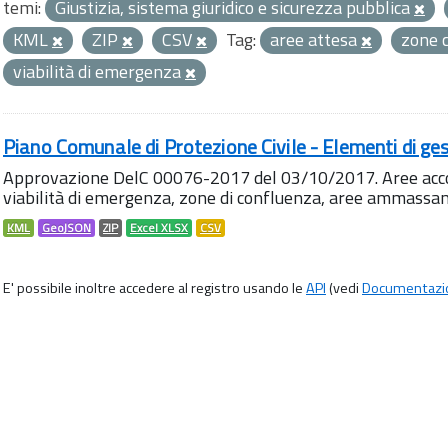
temi:
Giustizia, sistema giuridico e sicurezza pubblica
KML
ZIP
CSV
Tag:
aree attesa
zone 
viabilità di emergenza
Piano Comunale di Protezione Civile - Elementi di ges
Approvazione DelC 00076-2017 del 03/10/2017. Aree accog
viabilità di emergenza, zone di confluenza, aree ammass
KML
GeoJSON
ZIP
Excel XLSX
CSV
E' possibile inoltre accedere al registro usando le
API
(vedi
Documentazi