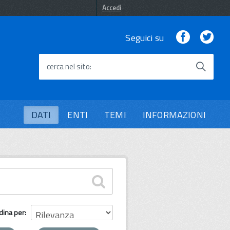
Accedi
Facebook
Twi
Seguici su
cerca nel sito
DATI
ENTI
TEMI
INFORMAZIONI
dina per