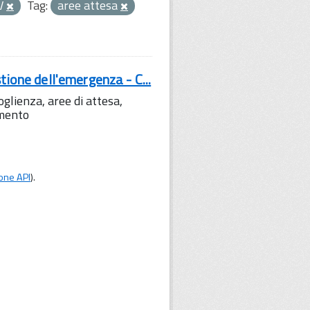
V
Tag:
aree attesa
tione dell'emergenza - C...
lienza, aree di attesa,
amento
one API
).