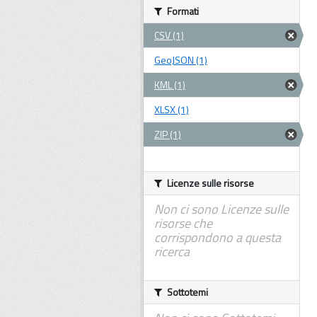
Formati
CSV (1)
GeoJSON (1)
KML (1)
XLSX (1)
ZIP (1)
Licenze sulle risorse
Non ci sono Licenze sulle
risorse che
corrispondono a questa
ricerca
Sottotemi