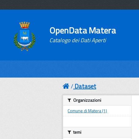
OpenData Matera
Catalogo dei Dati Aperti
Dataset
Organizzazioni
Comune di Matera (1)
temi