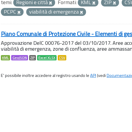
temi:
Regioni e città
Formati:
KML
ZIP
CS
PCPC
viabilità di emergenza
Piano Comunale di Protezione Civile - Elementi di ges
Approvazione DelC 00076-2017 del 03/10/2017. Aree accog
viabilità di emergenza, zone di confluenza, aree ammass
KML
GeoJSON
ZIP
Excel XLSX
CSV
E' possibile inoltre accedere al registro usando le
API
(vedi
Documentazi