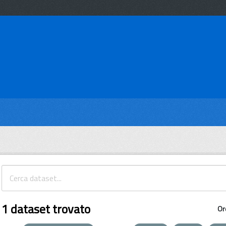
1 dataset trovato
Or