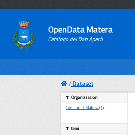
OpenData Matera
Catalogo dei Dati Aperti
Dataset
Organizzazioni
Comune di Matera (1)
temi