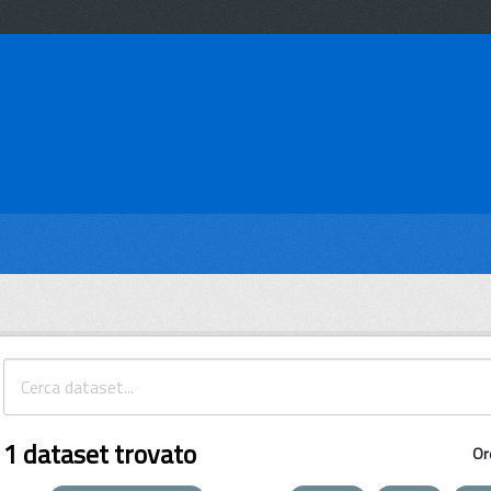
1 dataset trovato
Or