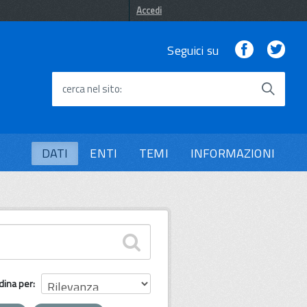
Accedi
Facebook
Twi
Seguici su
cerca nel sito
DATI
ENTI
TEMI
INFORMAZIONI
dina per