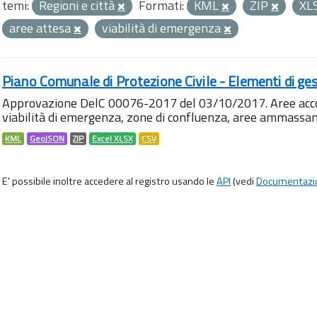
temi:
Regioni e città
Formati:
KML
ZIP
XL
aree attesa
viabilità di emergenza
Piano Comunale di Protezione Civile - Elementi di ges
Approvazione DelC 00076-2017 del 03/10/2017. Aree accog
viabilità di emergenza, zone di confluenza, aree ammass
KML
GeoJSON
ZIP
Excel XLSX
CSV
E' possibile inoltre accedere al registro usando le
API
(vedi
Documentazi