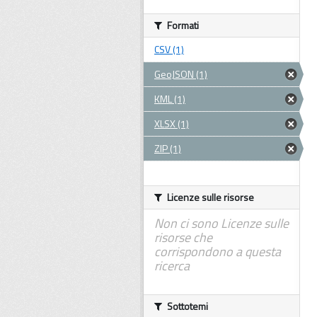
Formati
CSV (1)
GeoJSON (1)
KML (1)
XLSX (1)
ZIP (1)
Licenze sulle risorse
Non ci sono Licenze sulle
risorse che
corrispondono a questa
ricerca
Sottotemi