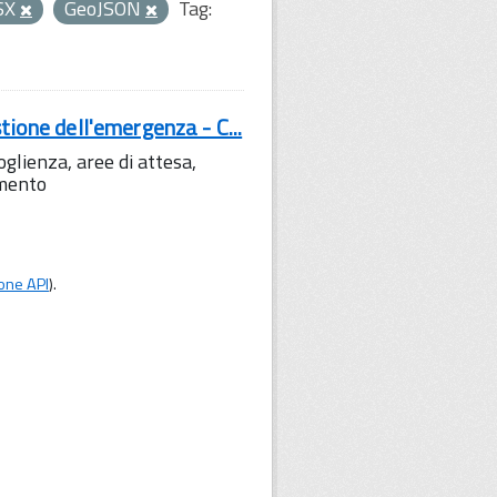
SX
GeoJSON
Tag:
tione dell'emergenza - C...
lienza, aree di attesa,
amento
one API
).