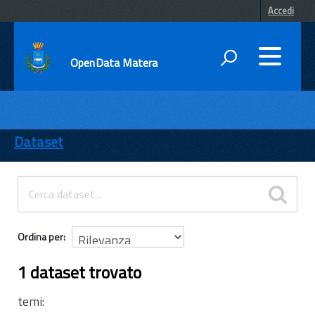
Accedi
OpenData Matera
DATI
ENTI
Dataset
TEMI
INFORMAZIONI
Ordina per
1 dataset trovato
temi: