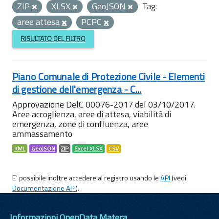
ZIP
XLSX
GeoJSON
Tag:
aree attesa
PCPC
RISULTATO DEL FILTRO
Piano Comunale di Protezione Civile - Elementi
di gestione dell'emergenza - C...
Approvazione DelC 00076-2017 del 03/10/2017.
Aree accoglienza, aree di attesa, viabilità di
emergenza, zone di confluenza, aree
ammassamento
KML
GeoJSON
ZIP
Excel XLSX
CSV
E' possibile inoltre accedere al registro usando le
API
(vedi
Documentazione API
).
Informazioni OpenData Matera