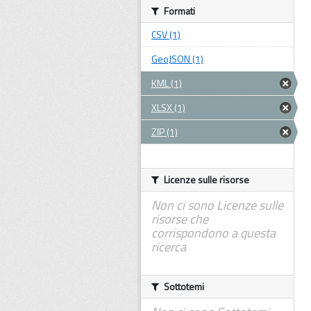
Formati
CSV (1)
GeoJSON (1)
KML (1)
XLSX (1)
ZIP (1)
Licenze sulle risorse
Non ci sono Licenze sulle
risorse che
corrispondono a questa
ricerca
Sottotemi