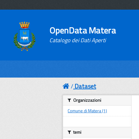
OpenData Matera
Catalogo dei Dati Aperti
Dataset
Organizzazioni
Comune di Matera (1)
temi