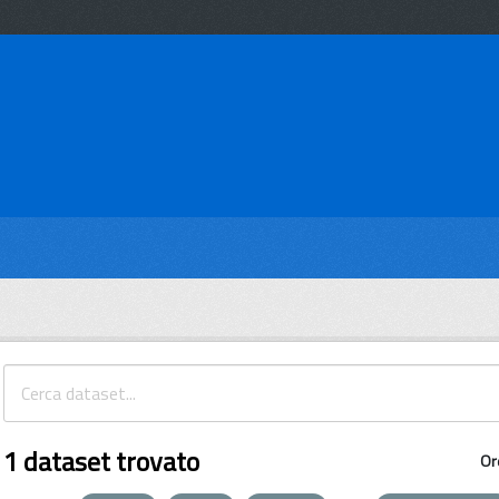
1 dataset trovato
Or