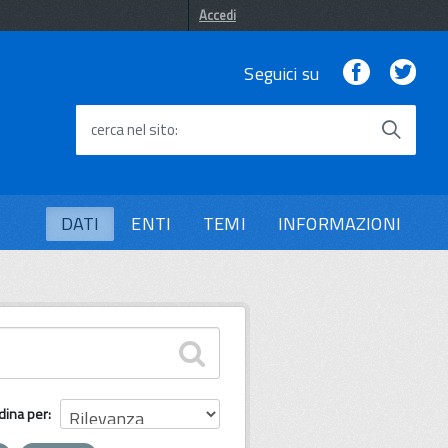
Accedi
Facebook
Twi
Seguici su
cerca nel sito
DATI
ENTI
TEMI
INFORMAZIONI
dina per