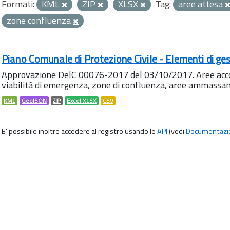
Formati:
KML
ZIP
XLSX
Tag:
aree attesa
zone confluenza
Piano Comunale di Protezione Civile - Elementi di ges
Approvazione DelC 00076-2017 del 03/10/2017. Aree accog
viabilità di emergenza, zone di confluenza, aree ammass
KML
GeoJSON
ZIP
Excel XLSX
CSV
E' possibile inoltre accedere al registro usando le
API
(vedi
Documentazi