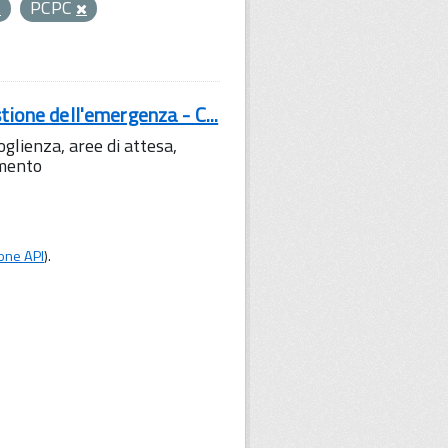
PCPC
tione dell'emergenza - C...
lienza, aree di attesa,
amento
one API
).