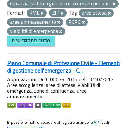
Giustizia, sistema giuridico e sicurezza pubblica
Formati:
KML
ZIP
Tag:
aree attesa
aree ammassamento
PCPC
viabilità di emergenza
RISULTATO DEL FILTRO
Piano Comunale di Protezione Civile - Elementi
di gestione dell'emergenza - C...
Approvazione DelC 00076-2017 del 03/10/2017.
Aree accoglienza, aree di attesa, viabilità di
emergenza, zone di confluenza, aree
ammassamento
KML
GeoJSON
ZIP
Excel XLSX
CSV
E' possibile inoltre accedere al registro usando le
API
(vedi