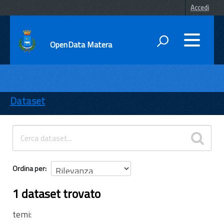
Accedi
OpenData Matera
DATI
ENTI
Dataset
TEMI
INFORMAZIONI
Ordina per
1 dataset trovato
temi: