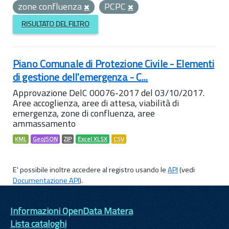
zone confluenza
PCPC
RISULTATO DEL FILTRO
Piano Comunale di Protezione Civile - Elementi
di gestione dell'emergenza - C...
Approvazione DelC 00076-2017 del 03/10/2017.
Aree accoglienza, aree di attesa, viabilità di
emergenza, zone di confluenza, aree
ammassamento
KML
GeoJSON
ZIP
Excel XLSX
CSV
E' possibile inoltre accedere al registro usando le
API
(vedi
Documentazione API
).
Informazioni OpenData Matera
Lista cataloghi