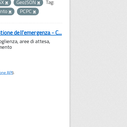
SX
GeoJSON
Tag:
ento
PCPC
tione dell'emergenza - C...
lienza, aree di attesa,
amento
one API
).