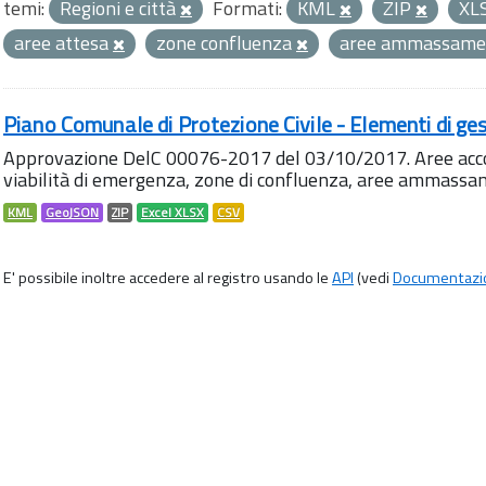
temi:
Regioni e città
Formati:
KML
ZIP
XL
aree attesa
zone confluenza
aree ammassam
Piano Comunale di Protezione Civile - Elementi di ges
Approvazione DelC 00076-2017 del 03/10/2017. Aree accog
viabilità di emergenza, zone di confluenza, aree ammass
KML
GeoJSON
ZIP
Excel XLSX
CSV
E' possibile inoltre accedere al registro usando le
API
(vedi
Documentazi