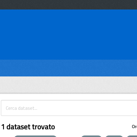
1 dataset trovato
Or