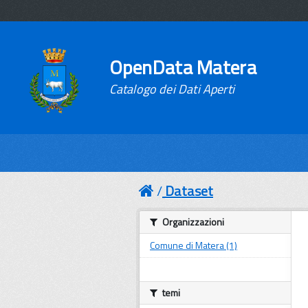
OpenData Matera
Catalogo dei Dati Aperti
Dataset
Organizzazioni
Comune di Matera (1)
temi