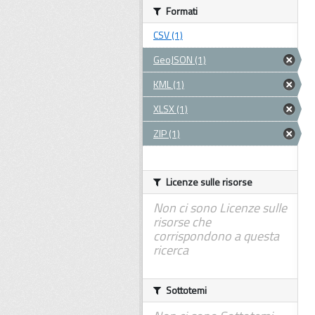
Formati
CSV (1)
GeoJSON (1)
KML (1)
XLSX (1)
ZIP (1)
Licenze sulle risorse
Non ci sono Licenze sulle
risorse che
corrispondono a questa
ricerca
Sottotemi