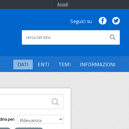
Accedi
Facebook
Twi
Seguici su
cerca nel sito
DATI
ENTI
TEMI
INFORMAZIONI
dina per