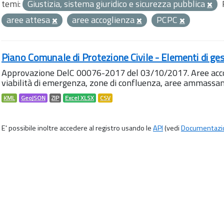
temi:
Giustizia, sistema giuridico e sicurezza pubblica
aree attesa
aree accoglienza
PCPC
Piano Comunale di Protezione Civile - Elementi di ges
Approvazione DelC 00076-2017 del 03/10/2017. Aree accog
viabilità di emergenza, zone di confluenza, aree ammass
KML
GeoJSON
ZIP
Excel XLSX
CSV
E' possibile inoltre accedere al registro usando le
API
(vedi
Documentazi