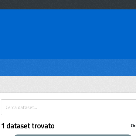
1 dataset trovato
Or