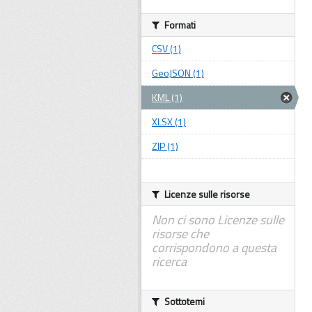
Formati
CSV (1)
GeoJSON (1)
KML (1)
XLSX (1)
ZIP (1)
Licenze sulle risorse
Non ci sono Licenze sulle
risorse che
corrispondono a questa
ricerca
Sottotemi