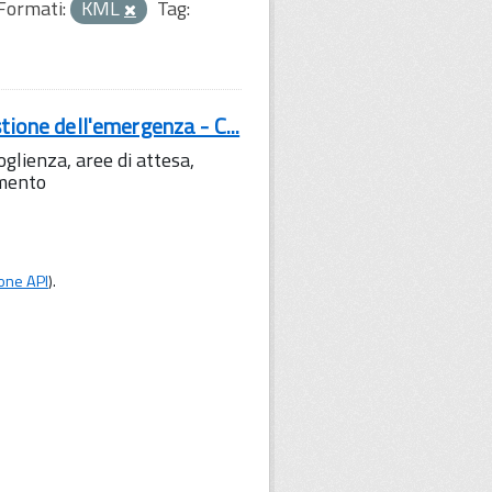
Formati:
KML
Tag:
tione dell'emergenza - C...
lienza, aree di attesa,
amento
one API
).