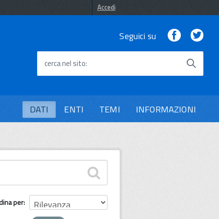
Accedi
Facebook
Twi
Seguici su
cerca nel sito
DATI
ENTI
TEMI
INFORMAZIONI
dina per