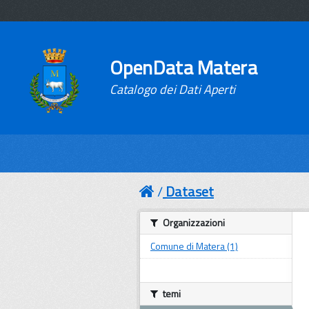
OpenData Matera
Catalogo dei Dati Aperti
Dataset
Organizzazioni
Comune di Matera (1)
temi