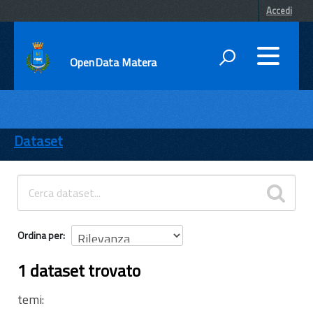
Accedi
OpenData Matera
DATI
ENTI
Dataset
TEMI
INFORMAZIONI
Ordina per
1 dataset trovato
temi: