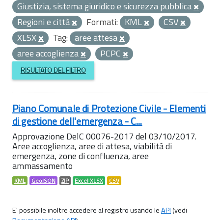
Giustizia, sistema giuridico e sicurezza pubblica
Regioni e città
Formati:
KML
CSV
XLSX
Tag:
aree attesa
aree accoglienza
PCPC
RISULTATO DEL FILTRO
Piano Comunale di Protezione Civile - Elementi
di gestione dell'emergenza - C...
Approvazione DelC 00076-2017 del 03/10/2017.
Aree accoglienza, aree di attesa, viabilità di
emergenza, zone di confluenza, aree
ammassamento
KML
GeoJSON
ZIP
Excel XLSX
CSV
E' possibile inoltre accedere al registro usando le
API
(vedi