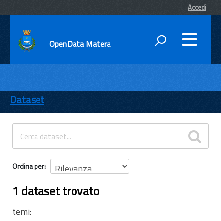
Accedi
OpenData Matera
DATI
ENTI
Dataset
TEMI
INFORMAZIONI
Ordina per
1 dataset trovato
temi: