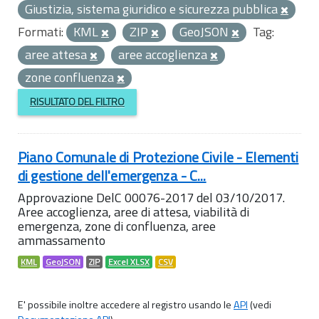
Giustizia, sistema giuridico e sicurezza pubblica
Formati:
KML
ZIP
GeoJSON
Tag:
aree attesa
aree accoglienza
zone confluenza
RISULTATO DEL FILTRO
Piano Comunale di Protezione Civile - Elementi
di gestione dell'emergenza - C...
Approvazione DelC 00076-2017 del 03/10/2017.
Aree accoglienza, aree di attesa, viabilità di
emergenza, zone di confluenza, aree
ammassamento
KML
GeoJSON
ZIP
Excel XLSX
CSV
E' possibile inoltre accedere al registro usando le
API
(vedi