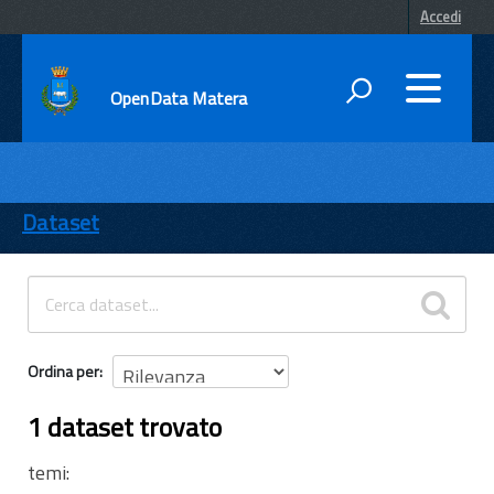
Accedi
OpenData Matera
DATI
ENTI
Dataset
TEMI
INFORMAZIONI
Ordina per
1 dataset trovato
temi: