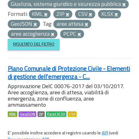
Giustizia, sistema giuridico e sicurezza pubblica
Formati:
KML
ZIP
CSV
XLSX
GeoJSON
Tag:
aree attesa
aree accoglienza
PCPC
RISULTATO DEL FILTRO
Piano Comunale di Protezione Civile - Elementi
di gestione dell'emergenza - C...
Approvazione DelC 00076-2017 del 03/10/2017.
Aree accoglienza, aree di attesa, viabilità di
emergenza, zone di confluenza, aree
ammassamento
KML
GeoJSON
ZIP
Excel XLSX
CSV
E' possibile inoltre accedere al registro usando le
API
(vedi