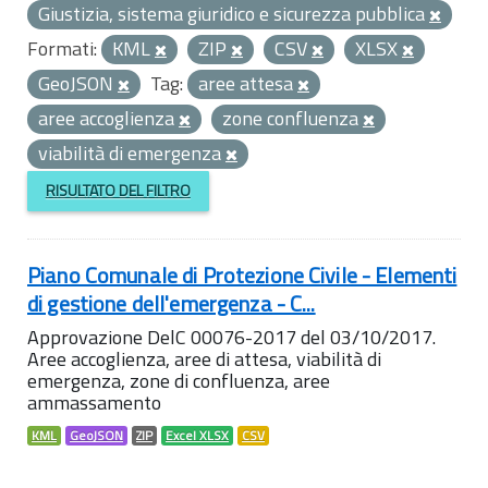
Giustizia, sistema giuridico e sicurezza pubblica
Formati:
KML
ZIP
CSV
XLSX
GeoJSON
Tag:
aree attesa
aree accoglienza
zone confluenza
viabilità di emergenza
RISULTATO DEL FILTRO
Piano Comunale di Protezione Civile - Elementi
di gestione dell'emergenza - C...
Approvazione DelC 00076-2017 del 03/10/2017.
Aree accoglienza, aree di attesa, viabilità di
emergenza, zone di confluenza, aree
ammassamento
KML
GeoJSON
ZIP
Excel XLSX
CSV