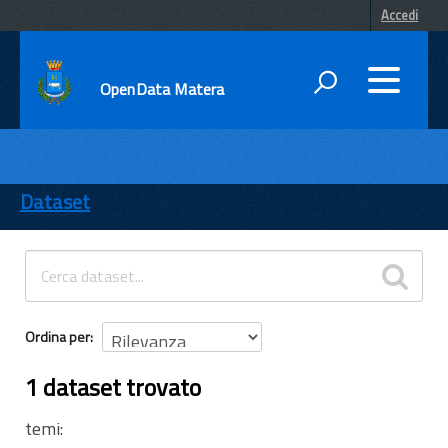
Accedi
OpenData Matera
DATI
ENTI
Dataset
TEMI
INFORMAZIONI
Ordina per
1 dataset trovato
temi: