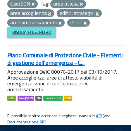
GeoJSON
Tag:
aree attesa
aree accoglienza
edifici strategici
aree ammassamento
PCPC
RISULTATO DEL FILTRO
Piano Comunale di Protezione Civile - Elementi
di gestione dell'emergenza - C...
Approvazione DelC 00076-2017 del 03/10/2017.
Aree accoglienza, aree di attesa, viabilità di
emergenza, zone di confluenza, aree
ammassamento
KML
GeoJSON
ZIP
Excel XLSX
CSV
E' possibile inoltre accedere al registro usando le
API
(vedi
Documentazione API
).