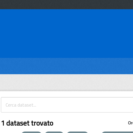
1 dataset trovato
Or