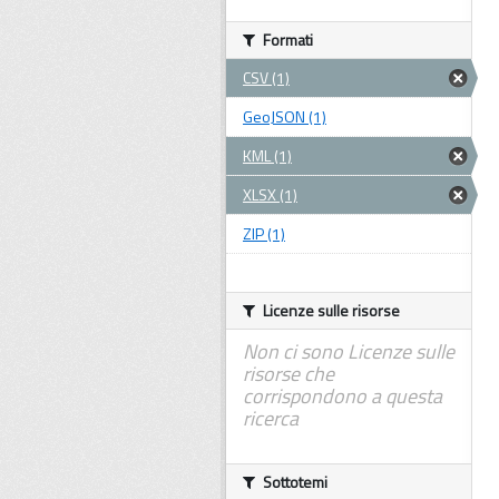
Formati
CSV (1)
GeoJSON (1)
KML (1)
XLSX (1)
ZIP (1)
Licenze sulle risorse
Non ci sono Licenze sulle
risorse che
corrispondono a questa
ricerca
Sottotemi