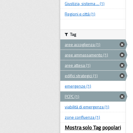
Giustizia, sistema ... (1)
Regioni e città (1)
Tag
aree accoglienza (1)
aree ammassamento (1)
aree attesa (1)
edifici strategici (1)
emergenze (1)
PCPC (1)
viabilità di emergenza (1)
zone confluenza (1)
Mostra solo Tag popolari