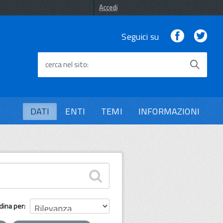
Accedi
Facebook
Twi
Seguici su
cerca nel sito
DATI
ENTI
TEMI
INFORMAZIONI
dina per