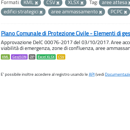
Formati:
KML
CSV
XLSX
Tag:
aree attesa
edifici strategici
aree ammassamento
PCPC
Piano Comunale di Protezione Civile - Elementi di ges
Approvazione DelC 00076-2017 del 03/10/2017. Aree accog
viabilità di emergenza, zone di confluenza, aree ammass
KML
GeoJSON
ZIP
Excel XLSX
CSV
E' possibile inoltre accedere al registro usando le
API
(vedi
Documentazi