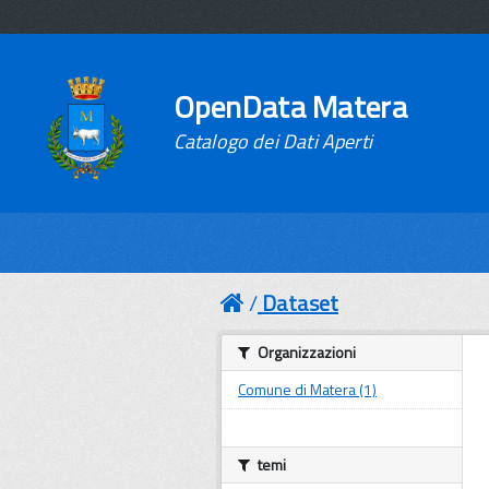
OpenData Matera
Catalogo dei Dati Aperti
Dataset
Organizzazioni
Comune di Matera (1)
temi