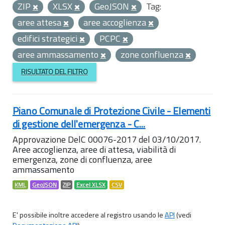
ZIP
XLSX
GeoJSON
Tag:
aree attesa
aree accoglienza
edifici strategici
PCPC
aree ammassamento
zone confluenza
RISULTATO DEL FILTRO
Piano Comunale di Protezione Civile - Elementi
di gestione dell'emergenza - C...
Approvazione DelC 00076-2017 del 03/10/2017.
Aree accoglienza, aree di attesa, viabilità di
emergenza, zone di confluenza, aree
ammassamento
KML
GeoJSON
ZIP
Excel XLSX
CSV
E' possibile inoltre accedere al registro usando le
API
(vedi