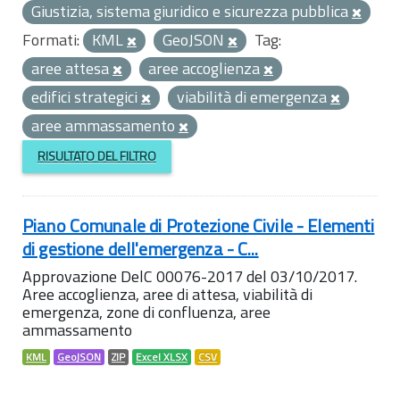
Giustizia, sistema giuridico e sicurezza pubblica
Formati:
KML
GeoJSON
Tag:
aree attesa
aree accoglienza
edifici strategici
viabilità di emergenza
aree ammassamento
RISULTATO DEL FILTRO
Piano Comunale di Protezione Civile - Elementi
di gestione dell'emergenza - C...
Approvazione DelC 00076-2017 del 03/10/2017.
Aree accoglienza, aree di attesa, viabilità di
emergenza, zone di confluenza, aree
ammassamento
KML
GeoJSON
ZIP
Excel XLSX
CSV