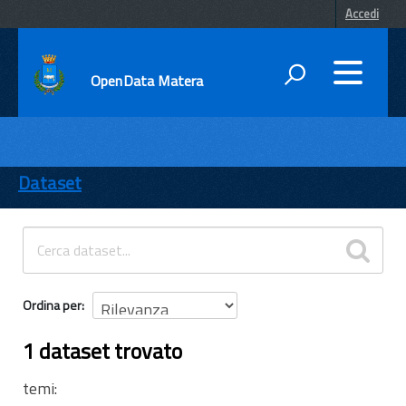
Accedi
OpenData Matera
DATI
ENTI
Dataset
TEMI
INFORMAZIONI
Ordina per
1 dataset trovato
temi: