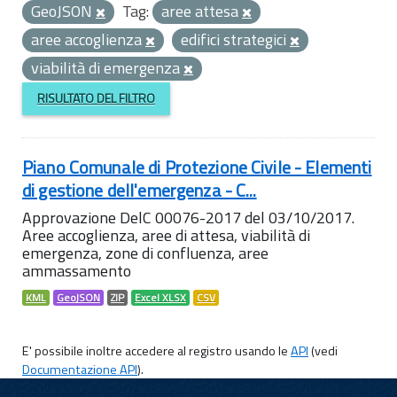
GeoJSON
Tag:
aree attesa
aree accoglienza
edifici strategici
viabilità di emergenza
RISULTATO DEL FILTRO
Piano Comunale di Protezione Civile - Elementi
di gestione dell'emergenza - C...
Approvazione DelC 00076-2017 del 03/10/2017.
Aree accoglienza, aree di attesa, viabilità di
emergenza, zone di confluenza, aree
ammassamento
KML
GeoJSON
ZIP
Excel XLSX
CSV
E' possibile inoltre accedere al registro usando le
API
(vedi
Documentazione API
).