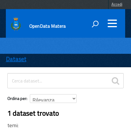
Accedi
OpenData Matera
DATI
ENTI
Dataset
TEMI
INFORMAZIONI
Ordina per
1 dataset trovato
temi: