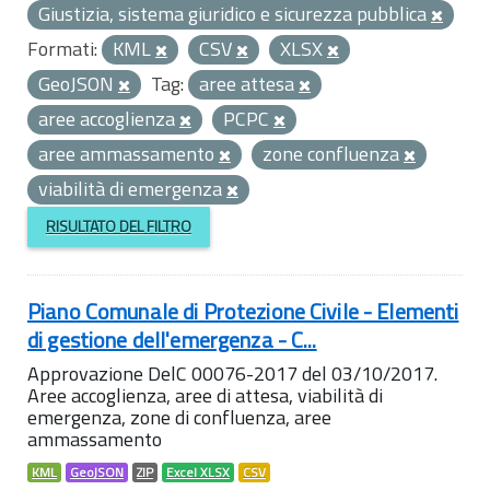
Giustizia, sistema giuridico e sicurezza pubblica
Formati:
KML
CSV
XLSX
GeoJSON
Tag:
aree attesa
aree accoglienza
PCPC
aree ammassamento
zone confluenza
viabilità di emergenza
RISULTATO DEL FILTRO
Piano Comunale di Protezione Civile - Elementi
di gestione dell'emergenza - C...
Approvazione DelC 00076-2017 del 03/10/2017.
Aree accoglienza, aree di attesa, viabilità di
emergenza, zone di confluenza, aree
ammassamento
KML
GeoJSON
ZIP
Excel XLSX
CSV