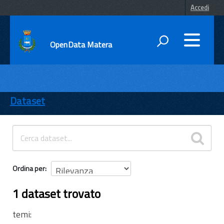
Accedi
OpenData Matera
DATI
ENTI
Dataset
TEMI
INFORMAZIONI
Ordina per
1 dataset trovato
temi: