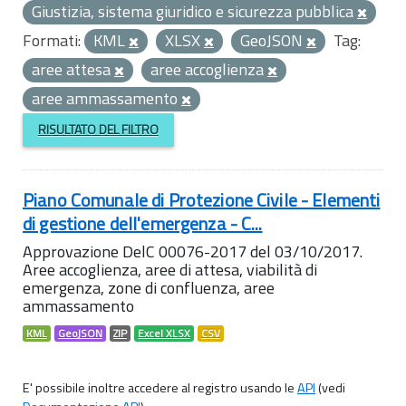
Giustizia, sistema giuridico e sicurezza pubblica
Formati:
KML
XLSX
GeoJSON
Tag:
aree attesa
aree accoglienza
aree ammassamento
RISULTATO DEL FILTRO
Piano Comunale di Protezione Civile - Elementi
di gestione dell'emergenza - C...
Approvazione DelC 00076-2017 del 03/10/2017.
Aree accoglienza, aree di attesa, viabilità di
emergenza, zone di confluenza, aree
ammassamento
KML
GeoJSON
ZIP
Excel XLSX
CSV
E' possibile inoltre accedere al registro usando le
API
(vedi