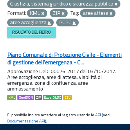
Giustizia, sistema giuridico e sicurezza pubblica
Formati:
KML
ZIP
Tag:
aree attesa
aree accoglienza
PCPC
RISULTATO DEL FILTRO
Piano Comunale di Protezione Civile - Elementi
di gestione dell'emergenza - C...
Approvazione DelC 00076-2017 del 03/10/2017.
Aree accoglienza, aree di attesa, viabilità di
emergenza, zone di confluenza, aree
ammassamento
KML
GeoJSON
ZIP
Excel XLSX
CSV
E' possibile inoltre accedere al registro usando le
API
(vedi
Documentazione API
).