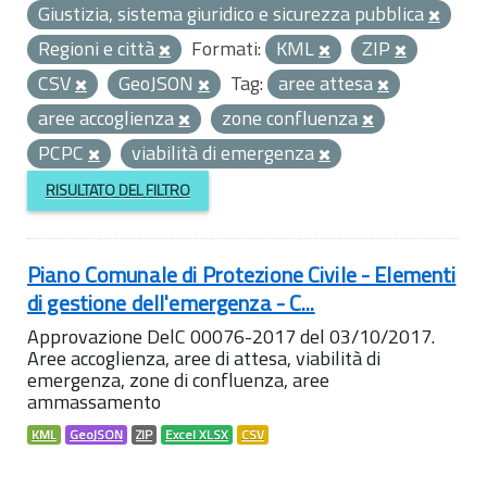
Giustizia, sistema giuridico e sicurezza pubblica
Regioni e città
Formati:
KML
ZIP
CSV
GeoJSON
Tag:
aree attesa
aree accoglienza
zone confluenza
PCPC
viabilità di emergenza
RISULTATO DEL FILTRO
Piano Comunale di Protezione Civile - Elementi
di gestione dell'emergenza - C...
Approvazione DelC 00076-2017 del 03/10/2017.
Aree accoglienza, aree di attesa, viabilità di
emergenza, zone di confluenza, aree
ammassamento
KML
GeoJSON
ZIP
Excel XLSX
CSV