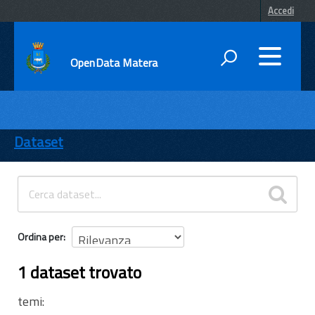
Accedi
OpenData Matera
DATI
ENTI
Dataset
TEMI
INFORMAZIONI
Ordina per
1 dataset trovato
temi: