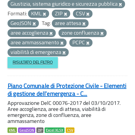
Giustizia, sistema giuridico e sicurezza pubblica
Formati:
KML
ZIP
CSV
GeoJSON
Tag:
aree attesa
aree accoglienza
zone confluenza
aree ammassamento
PCPC
viabilità di emergenza
RISULTATO DEL FILTRO
Piano Comunale di Protezione Civile - Elementi
di gestione dell'emergenza - C...
Approvazione DelC 00076-2017 del 03/10/2017.
Aree accoglienza, aree di attesa, viabilità di
emergenza, zone di confluenza, aree
ammassamento
KML
GeoJSON
ZIP
Excel XLSX
CSV