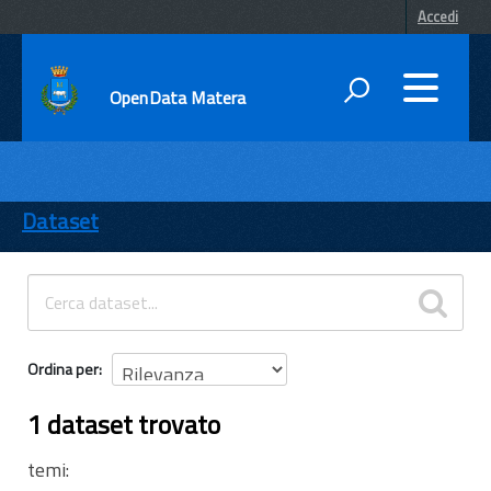
Accedi
OpenData Matera
DATI
ENTI
Dataset
TEMI
INFORMAZIONI
Ordina per
1 dataset trovato
temi: