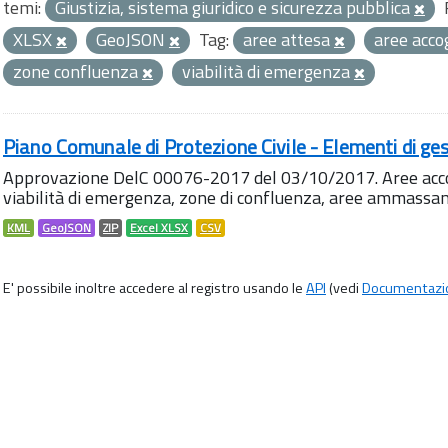
temi:
Giustizia, sistema giuridico e sicurezza pubblica
XLSX
GeoJSON
Tag:
aree attesa
aree acco
zone confluenza
viabilità di emergenza
Piano Comunale di Protezione Civile - Elementi di ges
Approvazione DelC 00076-2017 del 03/10/2017. Aree accog
viabilità di emergenza, zone di confluenza, aree ammass
KML
GeoJSON
ZIP
Excel XLSX
CSV
E' possibile inoltre accedere al registro usando le
API
(vedi
Documentazi