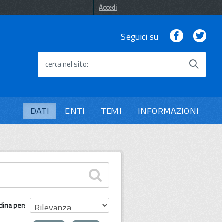
Accedi
Facebook
Twi
Seguici su
cerca nel sito
DATI
ENTI
TEMI
INFORMAZIONI
dina per