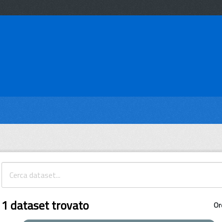
1 dataset trovato
Or