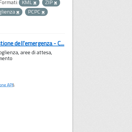
Formati:
KML
ZIP
glienza
PCPC
tione dell'emergenza - C...
lienza, aree di attesa,
amento
one API
).