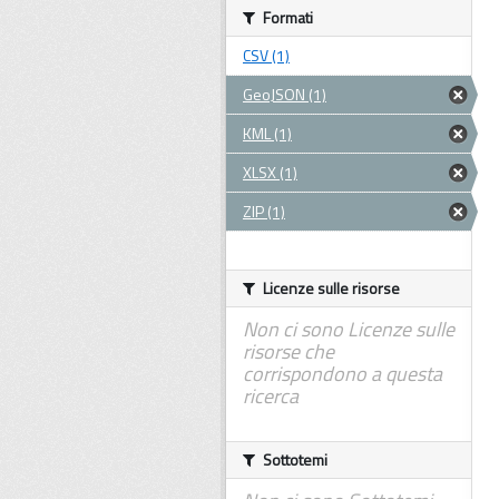
Formati
CSV (1)
GeoJSON (1)
KML (1)
XLSX (1)
ZIP (1)
Licenze sulle risorse
Non ci sono Licenze sulle
risorse che
corrispondono a questa
ricerca
Sottotemi