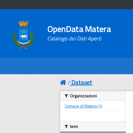
OpenData Matera
Catalogo dei Dati Aperti
Dataset
Organizzazioni
Comune di Matera (1)
temi