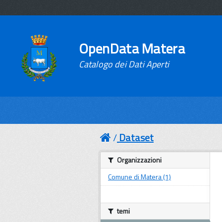
OpenData Matera
Catalogo dei Dati Aperti
Dataset
Organizzazioni
Comune di Matera (1)
temi