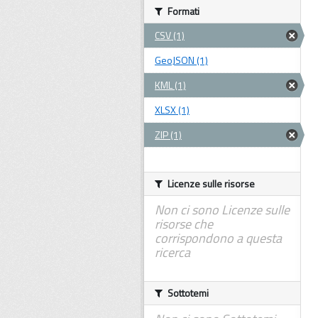
Formati
CSV (1)
GeoJSON (1)
KML (1)
XLSX (1)
ZIP (1)
Licenze sulle risorse
Non ci sono Licenze sulle
risorse che
corrispondono a questa
ricerca
Sottotemi