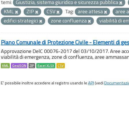
temi:
Giustizia, sistema giuridico e sicurezza pubblica
KML
ZIP
CSV
Tag:
aree attesa
aree 
edifici strategici
zone confluenza
viabilità di 
Piano Comunale di Protezione Civile - Elementi di ges
Approvazione DelC 00076-2017 del 03/10/2017. Aree accog
viabilità di emergenza, zone di confluenza, aree ammass
KML
GeoJSON
ZIP
Excel XLSX
CSV
E' possibile inoltre accedere al registro usando le
API
(vedi
Documentazi