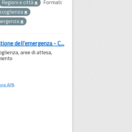
Regioni e città
Formati:
accoglienza
emergenza
tione dell'emergenza - C...
lienza, aree di attesa,
amento
one API
).