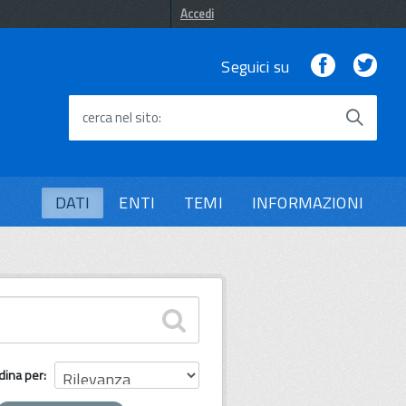
Accedi
Facebook
Twi
Seguici su
cerca nel sito
DATI
ENTI
TEMI
INFORMAZIONI
dina per