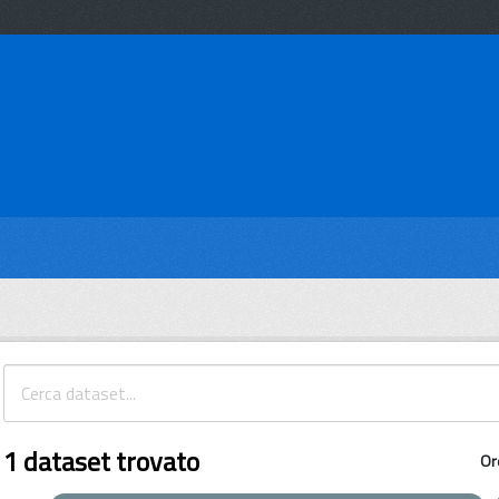
1 dataset trovato
Or