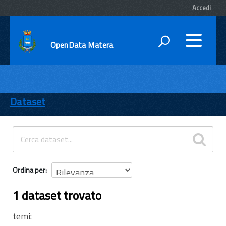
Accedi
OpenData Matera
DATI
ENTI
Dataset
TEMI
INFORMAZIONI
Ordina per
1 dataset trovato
temi: