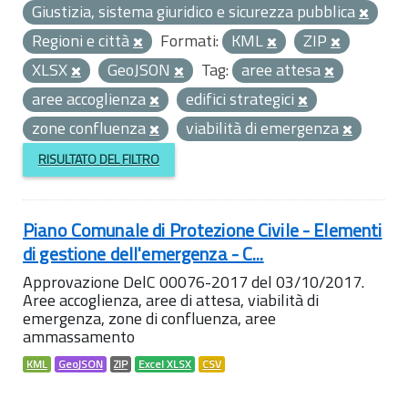
Giustizia, sistema giuridico e sicurezza pubblica
Regioni e città
Formati:
KML
ZIP
XLSX
GeoJSON
Tag:
aree attesa
aree accoglienza
edifici strategici
zone confluenza
viabilità di emergenza
RISULTATO DEL FILTRO
Piano Comunale di Protezione Civile - Elementi
di gestione dell'emergenza - C...
Approvazione DelC 00076-2017 del 03/10/2017.
Aree accoglienza, aree di attesa, viabilità di
emergenza, zone di confluenza, aree
ammassamento
KML
GeoJSON
ZIP
Excel XLSX
CSV