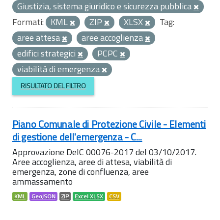
Giustizia, sistema giuridico e sicurezza pubblica
Formati:
KML
ZIP
XLSX
Tag:
aree attesa
aree accoglienza
edifici strategici
PCPC
viabilità di emergenza
RISULTATO DEL FILTRO
Piano Comunale di Protezione Civile - Elementi
di gestione dell'emergenza - C...
Approvazione DelC 00076-2017 del 03/10/2017.
Aree accoglienza, aree di attesa, viabilità di
emergenza, zone di confluenza, aree
ammassamento
KML
GeoJSON
ZIP
Excel XLSX
CSV