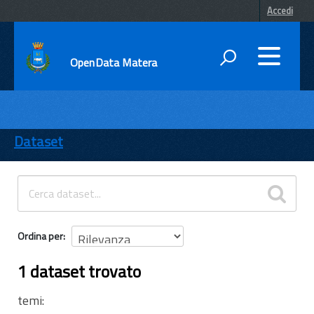
Accedi
OpenData Matera
DATI
ENTI
Dataset
TEMI
INFORMAZIONI
Ordina per
1 dataset trovato
temi: