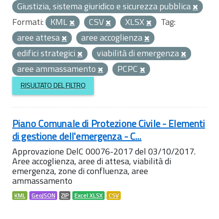
Giustizia, sistema giuridico e sicurezza pubblica
Formati:
KML
CSV
XLSX
Tag:
aree attesa
aree accoglienza
edifici strategici
viabilità di emergenza
aree ammassamento
PCPC
RISULTATO DEL FILTRO
Piano Comunale di Protezione Civile - Elementi
di gestione dell'emergenza - C...
Approvazione DelC 00076-2017 del 03/10/2017.
Aree accoglienza, aree di attesa, viabilità di
emergenza, zone di confluenza, aree
ammassamento
KML
GeoJSON
ZIP
Excel XLSX
CSV