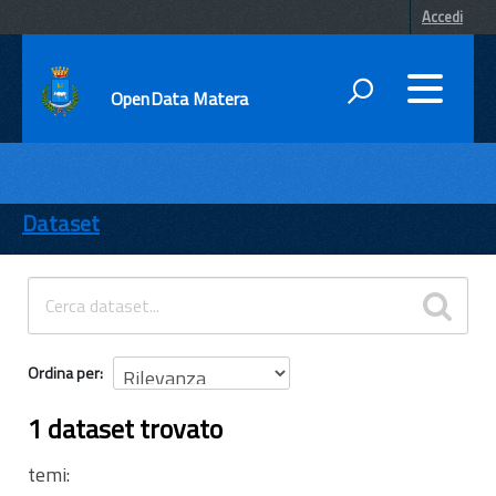
Accedi
OpenData Matera
DATI
ENTI
Dataset
TEMI
INFORMAZIONI
Ordina per
1 dataset trovato
temi: