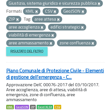
Giustizia, sistema giuridico e sicurezza pubblica
Formati:
KML
CSV
GeoJSON
ZIP
Tag:
aree attesa
aree accoglienza
edifici strategici
viabilità di emergenza
aree ammassamento
zone confluenza
RISULTATO DEL FILTRO
Piano Comunale di Protezione Civile - Elementi
di gestione dell'emergenza - C...
Approvazione DelC 00076-2017 del 03/10/2017.
Aree accoglienza, aree di attesa, viabilità di
emergenza, zone di confluenza, aree
ammassamento
KML
GeoJSON
ZIP
Excel XLSX
CSV