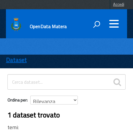
Accedi
OpenData Matera
DATI
ENTI
Dataset
TEMI
INFORMAZIONI
Ordina per
1 dataset trovato
temi: