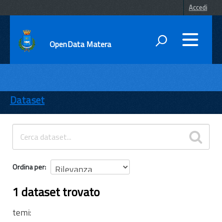
Accedi
OpenData Matera
DATI
ENTI
Dataset
TEMI
INFORMAZIONI
Ordina per
1 dataset trovato
temi: