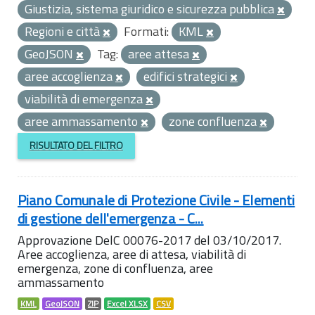
Giustizia, sistema giuridico e sicurezza pubblica
Regioni e città
Formati:
KML
GeoJSON
Tag:
aree attesa
aree accoglienza
edifici strategici
viabilità di emergenza
aree ammassamento
zone confluenza
RISULTATO DEL FILTRO
Piano Comunale di Protezione Civile - Elementi
di gestione dell'emergenza - C...
Approvazione DelC 00076-2017 del 03/10/2017.
Aree accoglienza, aree di attesa, viabilità di
emergenza, zone di confluenza, aree
ammassamento
KML
GeoJSON
ZIP
Excel XLSX
CSV