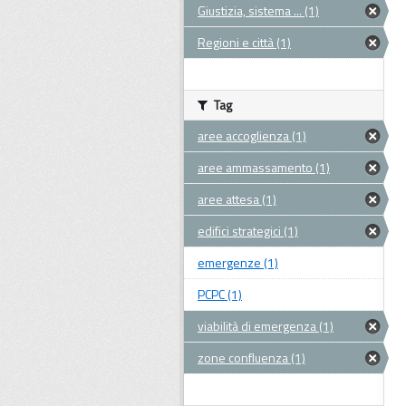
Giustizia, sistema ... (1)
Regioni e città (1)
Tag
aree accoglienza (1)
aree ammassamento (1)
aree attesa (1)
edifici strategici (1)
emergenze (1)
PCPC (1)
viabilità di emergenza (1)
zone confluenza (1)