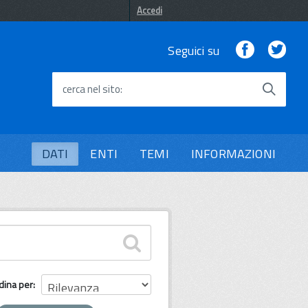
Accedi
Facebook
Twi
Seguici su
cerca nel sito
DATI
ENTI
TEMI
INFORMAZIONI
dina per