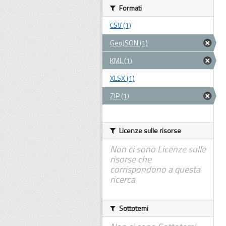
Formati
CSV (1)
GeoJSON (1)
KML (1)
XLSX (1)
ZIP (1)
Licenze sulle risorse
Non ci sono Licenze sulle
risorse che
corrispondono a questa
ricerca
Sottotemi