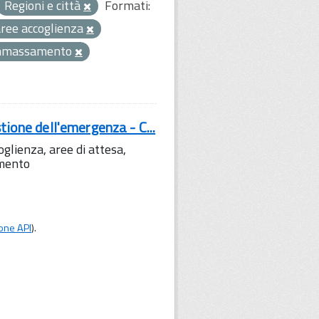
Regioni e città
Formati:
aree accoglienza
mmassamento
tione dell'emergenza - C...
lienza, aree di attesa,
amento
one API
).