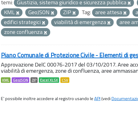
temi:
Giustizia, sistema giuridico e sicurezza pubblica
KML
GeoJSON
ZIP
Tag:
aree attesa
edifici strategici
viabilità di emergenza
aree a
zone confluenza
Piano Comunale di Protezione Civile - Elementi di ges
Approvazione DelC 00076-2017 del 03/10/2017. Aree accog
viabilità di emergenza, zone di confluenza, aree ammass
KML
GeoJSON
ZIP
Excel XLSX
CSV
E' possibile inoltre accedere al registro usando le
API
(vedi
Documentazi