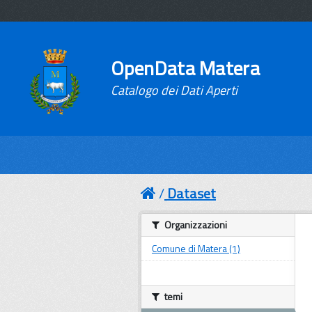
OpenData Matera
Catalogo dei Dati Aperti
Dataset
Organizzazioni
Comune di Matera (1)
temi