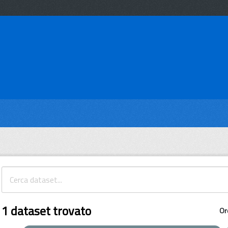
1 dataset trovato
Or