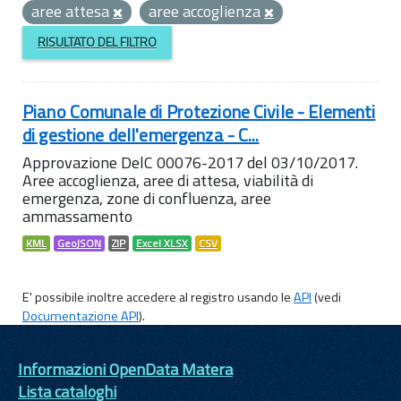
aree attesa
aree accoglienza
RISULTATO DEL FILTRO
Piano Comunale di Protezione Civile - Elementi
di gestione dell'emergenza - C...
Approvazione DelC 00076-2017 del 03/10/2017.
Aree accoglienza, aree di attesa, viabilità di
emergenza, zone di confluenza, aree
ammassamento
KML
GeoJSON
ZIP
Excel XLSX
CSV
E' possibile inoltre accedere al registro usando le
API
(vedi
Documentazione API
).
Informazioni OpenData Matera
Lista cataloghi