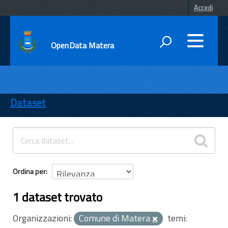
Accedi
OpenData Matera
DATI
ENTI
Dataset
TEMI
INFORMAZIONI
Ordina per
1 dataset trovato
Organizzazioni:
Comune di Matera
temi: