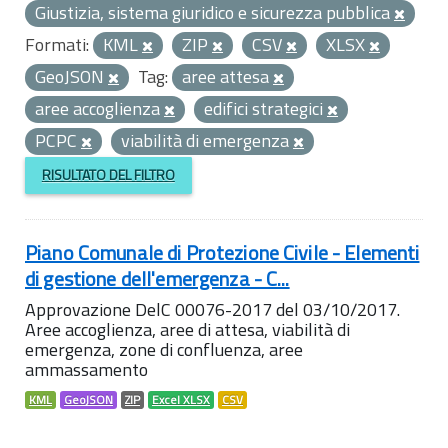
Giustizia, sistema giuridico e sicurezza pubblica
Formati:
KML
ZIP
CSV
XLSX
GeoJSON
Tag:
aree attesa
aree accoglienza
edifici strategici
PCPC
viabilità di emergenza
RISULTATO DEL FILTRO
Piano Comunale di Protezione Civile - Elementi
di gestione dell'emergenza - C...
Approvazione DelC 00076-2017 del 03/10/2017.
Aree accoglienza, aree di attesa, viabilità di
emergenza, zone di confluenza, aree
ammassamento
KML
GeoJSON
ZIP
Excel XLSX
CSV