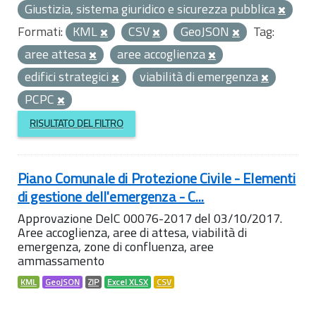
Giustizia, sistema giuridico e sicurezza pubblica
Formati:
KML
CSV
GeoJSON
Tag:
aree attesa
aree accoglienza
edifici strategici
viabilità di emergenza
PCPC
RISULTATO DEL FILTRO
Piano Comunale di Protezione Civile - Elementi
di gestione dell'emergenza - C...
Approvazione DelC 00076-2017 del 03/10/2017.
Aree accoglienza, aree di attesa, viabilità di
emergenza, zone di confluenza, aree
ammassamento
KML
GeoJSON
ZIP
Excel XLSX
CSV