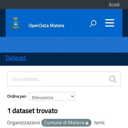
Accedi
OpenData Matera
DATI
ENTI
Dataset
TEMI
INFORMAZIONI
Ordina per
1 dataset trovato
Organizzazioni:
Comune di Matera
temi: