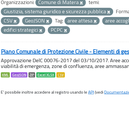
Organizzazioni:
Comune di Matera
temi:
Giustizia, sistema giuridico e sicurezza pubblica
Forma
CSV
GeoJSON
Tag:
aree attesa
aree accog
edifici strategici
PCPC
Piano Comunale di Protezione Civile - Elementi di ges
Approvazione DelC 00076-2017 del 03/10/2017. Aree accog
viabilità di emergenza, zone di confluenza, aree ammass
KML
GeoJSON
ZIP
Excel XLSX
CSV
E' possibile inoltre accedere al registro usando le
API
(vedi
Documentazi