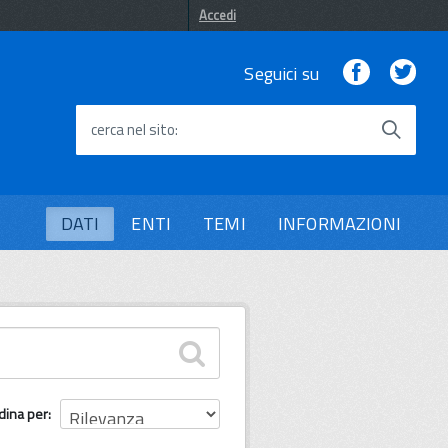
Accedi
Facebook
Twi
Seguici su
cerca nel sito
DATI
ENTI
TEMI
INFORMAZIONI
dina per