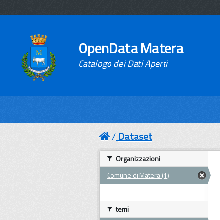
OpenData Matera
Catalogo dei Dati Aperti
Dataset
Organizzazioni
Comune di Matera (1)
temi