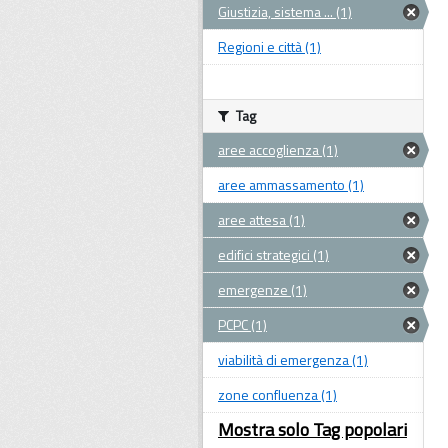
Giustizia, sistema ... (1)
Regioni e città (1)
Tag
aree accoglienza (1)
aree ammassamento (1)
aree attesa (1)
edifici strategici (1)
emergenze (1)
PCPC (1)
viabilità di emergenza (1)
zone confluenza (1)
Mostra solo Tag popolari