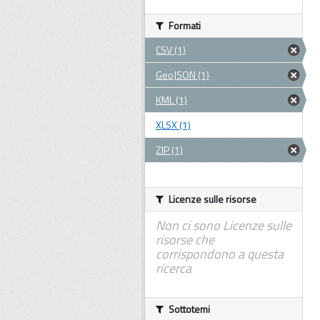
Formati
CSV (1)
GeoJSON (1)
KML (1)
XLSX (1)
ZIP (1)
Licenze sulle risorse
Non ci sono Licenze sulle
risorse che
corrispondono a questa
ricerca
Sottotemi