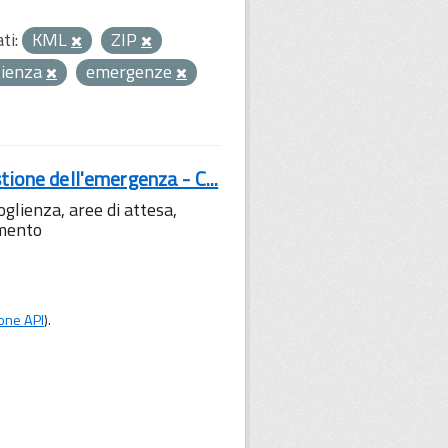
ti:
KML
ZIP
lienza
emergenze
tione dell'emergenza - C...
lienza, aree di attesa,
amento
one API
).