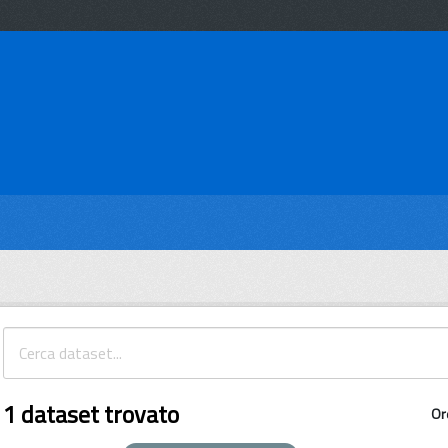
1 dataset trovato
Or