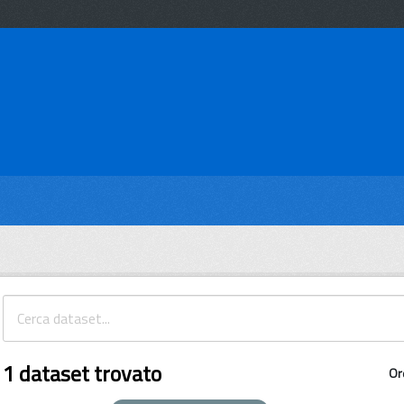
1 dataset trovato
Or