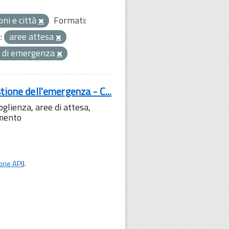
oni e città
Formati:
:
aree attesa
tà di emergenza
tione dell'emergenza - C...
lienza, aree di attesa,
amento
one API
).