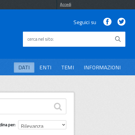
Accedi
Facebook
Twi
Seguici su
cerca nel sito
DATI
ENTI
TEMI
INFORMAZIONI
dina per