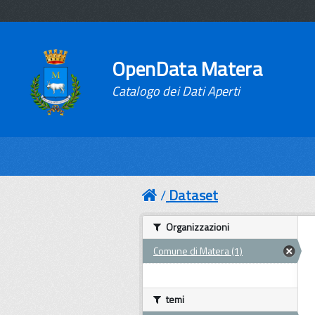
OpenData Matera
Catalogo dei Dati Aperti
Dataset
Organizzazioni
Comune di Matera (1)
temi