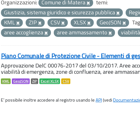
Organizzazioni:
Comune di Matera
temi:
Giustizia, sistema giuridico e sicurezza pubblica
Regi
KML
ZIP
CSV
XLSX
GeoJSON
Tag
aree accoglienza
aree ammassamento
viabili
Piano Comunale di Protezione Civile - Elementi di ges
Approvazione DelC 00076-2017 del 03/10/2017. Aree accog
viabilità di emergenza, zone di confluenza, aree ammass
KML
GeoJSON
ZIP
Excel XLSX
CSV
E' possibile inoltre accedere al registro usando le
API
(vedi
Documentazi