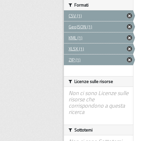
Formati
CSV (1)
GeoJSON (1)
KML (1)
XLSX (1)
ZIP (1)
Licenze sulle risorse
Non ci sono Licenze sulle
risorse che
corrispondono a questa
ricerca
Sottotemi