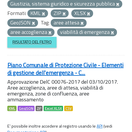
Giustizia, sistema giuridico e sicurezza pubblica
Formati:
KML
ZIP
XLSX
GeoJSON
Tag:
aree attesa
aree accoglienza
viabilità di emergenza
RISULTATO DEL FILTRO
Piano Comunale di Protezione Civile - Elementi
di gestione dell'emergenza - C...
Approvazione DelC 00076-2017 del 03/10/2017.
Aree accoglienza, aree di attesa, viabilità di
emergenza, zone di confluenza, aree
ammassamento
KML
GeoJSON
ZIP
Excel XLSX
CSV
E' possibile inoltre accedere al registro usando le
API
(vedi