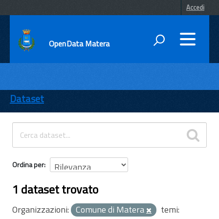
Accedi
OpenData Matera
DATI
ENTI
Dataset
TEMI
INFORMAZIONI
Ordina per
1 dataset trovato
Organizzazioni:
Comune di Matera
temi: